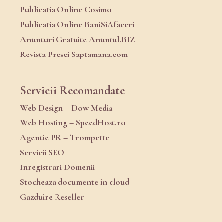
Publicatia Online Cosimo
Publicatia Online BaniSiAfaceri
Anunturi Gratuite Anuntul.BIZ
Revista Presei Saptamana.com
Servicii Recomandate
Web Design – Dow Media
Web Hosting – SpeedHost.ro
Agentie PR – Trompette
Servicii SEO
Inregistrari Domenii
Stocheaza documente in cloud
Gazduire Reseller