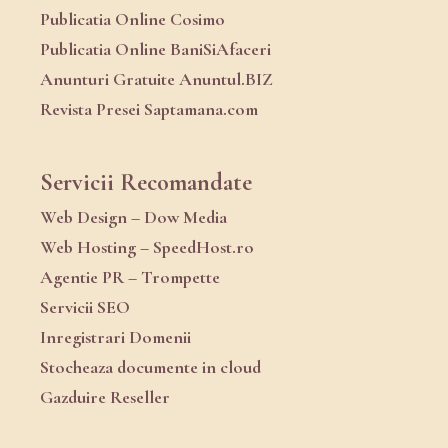
Publicatia Online Cosimo
Publicatia Online BaniSiAfaceri
Anunturi Gratuite Anuntul.BIZ
Revista Presei Saptamana.com
Servicii Recomandate
Web Design – Dow Media
Web Hosting – SpeedHost.ro
Agentie PR – Trompette
Servicii SEO
Inregistrari Domenii
Stocheaza documente in cloud
Gazduire Reseller