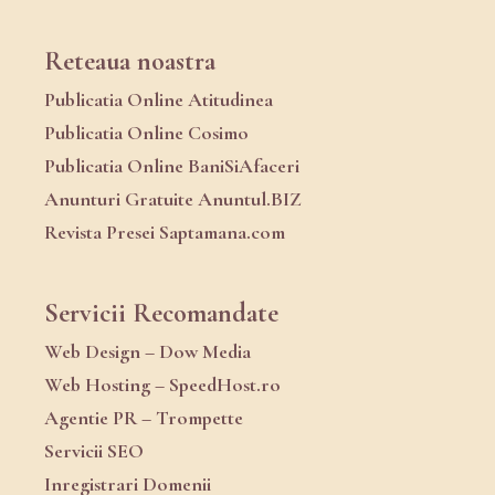
Reteaua noastra
Publicatia Online Atitudinea
Publicatia Online Cosimo
Publicatia Online BaniSiAfaceri
Anunturi Gratuite Anuntul.BIZ
Revista Presei Saptamana.com
Servicii Recomandate
Web Design – Dow Media
Web Hosting – SpeedHost.ro
Agentie PR – Trompette
Servicii SEO
Inregistrari Domenii