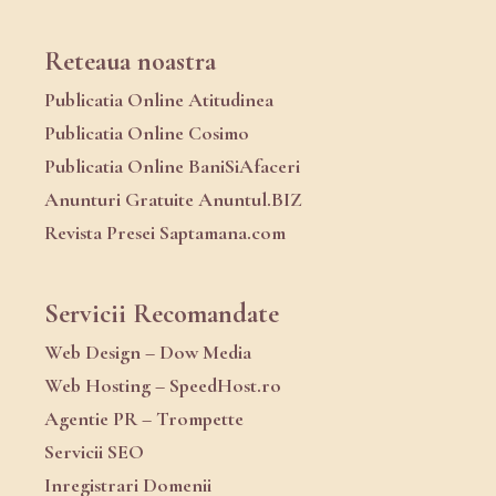
Reteaua noastra
Publicatia Online Atitudinea
Publicatia Online Cosimo
Publicatia Online BaniSiAfaceri
Anunturi Gratuite Anuntul.BIZ
Revista Presei Saptamana.com
Servicii Recomandate
Web Design – Dow Media
Web Hosting – SpeedHost.ro
Agentie PR – Trompette
Servicii SEO
Inregistrari Domenii