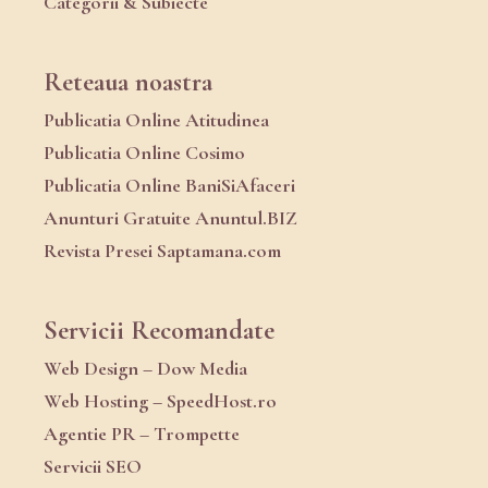
Categorii & Subiecte
Reteaua noastra
Publicatia Online Atitudinea
Publicatia Online Cosimo
Publicatia Online BaniSiAfaceri
Anunturi Gratuite Anuntul.BIZ
Revista Presei Saptamana.com
Servicii Recomandate
Web Design – Dow Media
Web Hosting – SpeedHost.ro
Agentie PR – Trompette
Servicii SEO