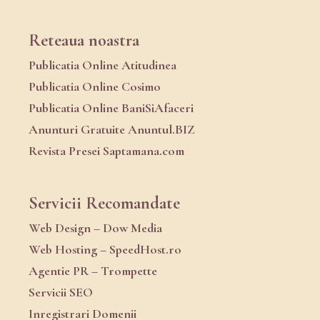
Reteaua noastra
Publicatia Online Atitudinea
Publicatia Online Cosimo
Publicatia Online BaniSiAfaceri
Anunturi Gratuite Anuntul.BIZ
Revista Presei Saptamana.com
Servicii Recomandate
Web Design – Dow Media
Web Hosting – SpeedHost.ro
Agentie PR – Trompette
Servicii SEO
Inregistrari Domenii