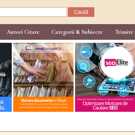
Caută
după:
Autori Citate
Categorii & Subiecte
Trimite 