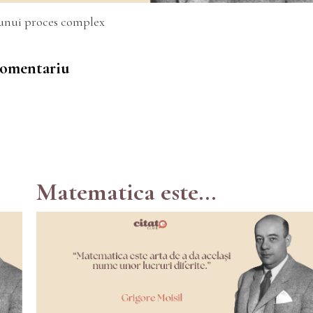
l unui proces complex
 comentariu
Matematica este...