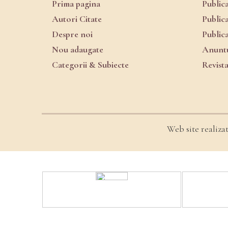
Prima pagina
Public
Autori Citate
Public
Despre noi
Public
Nou adaugate
Anuntu
Categorii & Subiecte
Revist
Web site realiza