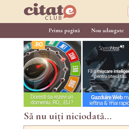
Prima pagină
Nou adaugate
Să nu uiți niciodată...