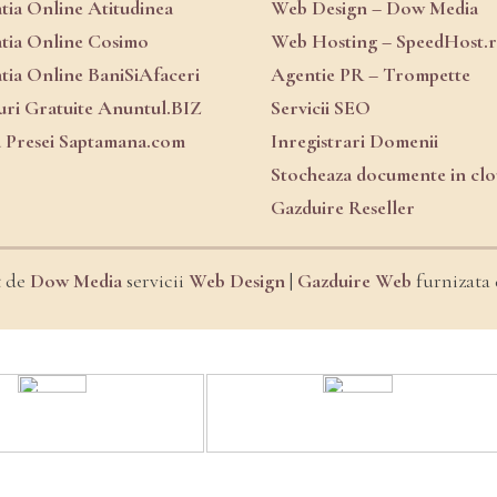
atia Online Atitudinea
Web Design – Dow Media
atia Online Cosimo
Web Hosting – SpeedHost.
atia Online BaniSiAfaceri
Agentie PR – Trompette
ri Gratuite Anuntul.BIZ
Servicii SEO
a Presei Saptamana.com
Inregistrari Domenii
Stocheaza documente in cl
Gazduire Reseller
t de
Dow Media
servicii
Web Design
|
Gazduire Web
furnizata