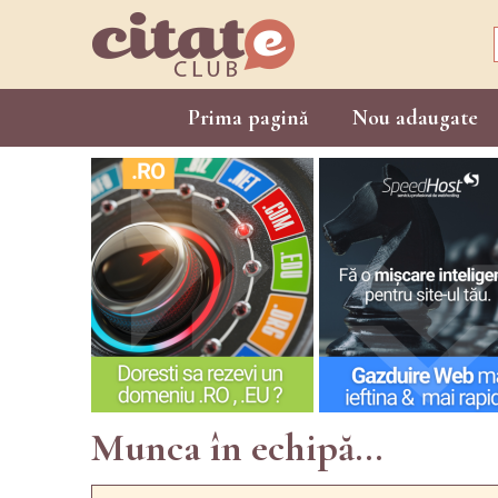
Prima pagină
Nou adaugate
Munca în echipă...