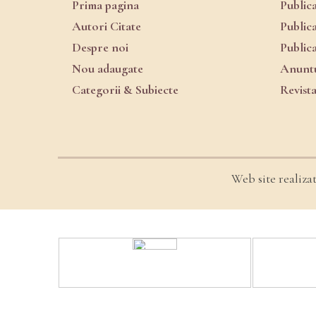
Prima pagina
Public
Autori Citate
Public
Despre noi
Public
Nou adaugate
Anuntu
Categorii & Subiecte
Revist
Web site realiza