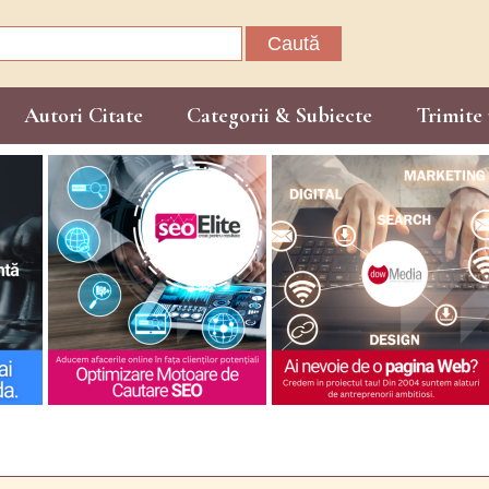
Caută
după:
Autori Citate
Categorii & Subiecte
Trimite 