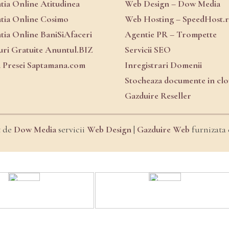
atia Online Atitudinea
Web Design – Dow Media
atia Online Cosimo
Web Hosting – SpeedHost.
atia Online BaniSiAfaceri
Agentie PR – Trompette
ri Gratuite Anuntul.BIZ
Servicii SEO
a Presei Saptamana.com
Inregistrari Domenii
Stocheaza documente in cl
Gazduire Reseller
t de
Dow Media
servicii
Web Design
|
Gazduire Web
furnizata