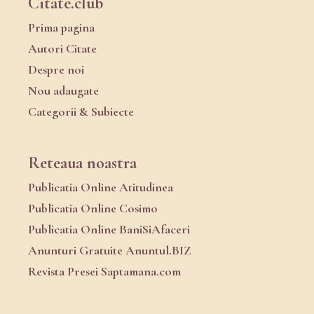
Citate.club
Prima pagina
Autori Citate
Despre noi
Nou adaugate
Categorii & Subiecte
Reteaua noastra
Publicatia Online Atitudinea
Publicatia Online Cosimo
Publicatia Online BaniSiAfaceri
Anunturi Gratuite Anuntul.BIZ
Revista Presei Saptamana.com