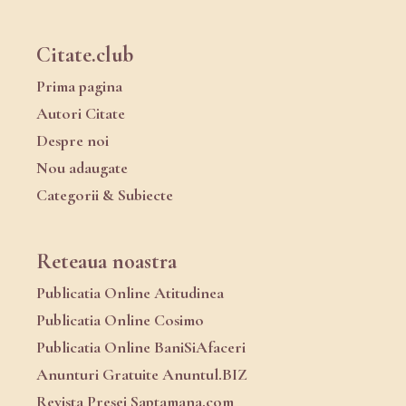
Citate.club
Prima pagina
Autori Citate
Despre noi
Nou adaugate
Categorii & Subiecte
Reteaua noastra
Publicatia Online Atitudinea
Publicatia Online Cosimo
Publicatia Online BaniSiAfaceri
Anunturi Gratuite Anuntul.BIZ
Revista Presei Saptamana.com