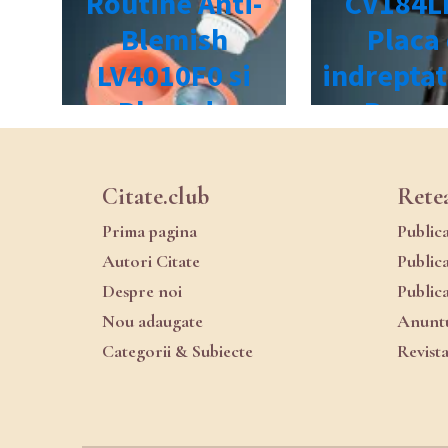
Citate.club
Rete
Prima pagina
Public
Autori Citate
Public
Despre noi
Public
Nou adaugate
Anuntu
Categorii & Subiecte
Revist