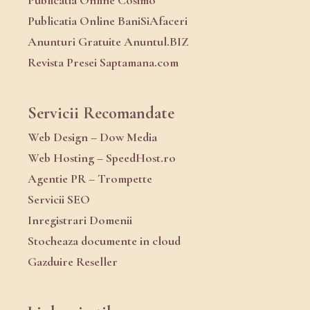
Publicatia Online Cosimo
Publicatia Online BaniSiAfaceri
Anunturi Gratuite Anuntul.BIZ
Revista Presei Saptamana.com
Servicii Recomandate
Web Design – Dow Media
Web Hosting – SpeedHost.ro
Agentie PR – Trompette
Servicii SEO
Inregistrari Domenii
Stocheaza documente in cloud
Gazduire Reseller