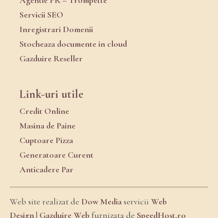
Servicii SEO
Inregistrari Domenii
Stocheaza documente in cloud
Gazduire Reseller
Link-uri utile
Credit Online
Masina de Paine
Cuptoare Pizza
Generatoare Curent
Anticadere Par
Web site realizat de
Dow Media
servicii
Web
Design
|
Gazduire Web
furnizata de
SpeedHost.ro