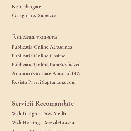
Nou adaugate
Categorii & Subiecte
Reteaua noastra
Publicatia Online Atitudinea
Publicatia Online Cosimo
Publicatia Online BaniSiAfaceri
Anunturi Gratuite Anuntul.BIZ
Revista Presei Saptamana.com
Servicii Recomandate
Web Design – Dow Media
Web Hosting – SpeedHost.ro
Agentie PR – Trompette