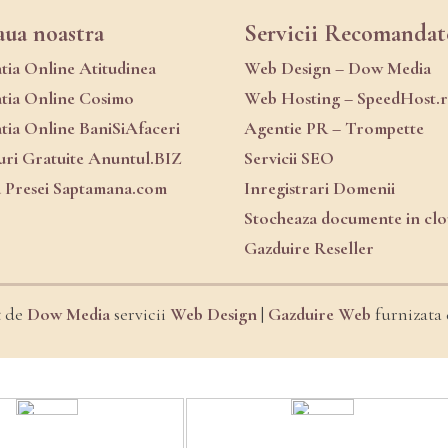
aua noastra
Servicii Recomandat
atia Online Atitudinea
Web Design – Dow Media
atia Online Cosimo
Web Hosting – SpeedHost.
atia Online BaniSiAfaceri
Agentie PR – Trompette
ri Gratuite Anuntul.BIZ
Servicii SEO
a Presei Saptamana.com
Inregistrari Domenii
Stocheaza documente in cl
Gazduire Reseller
t de
Dow Media
servicii
Web Design
|
Gazduire Web
furnizata