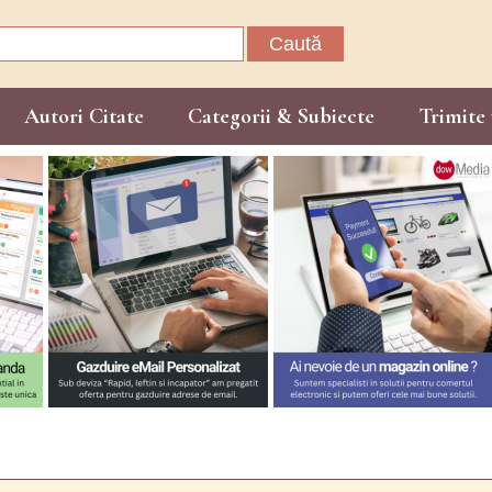
Caută
după:
Autori Citate
Categorii & Subiecte
Trimite 