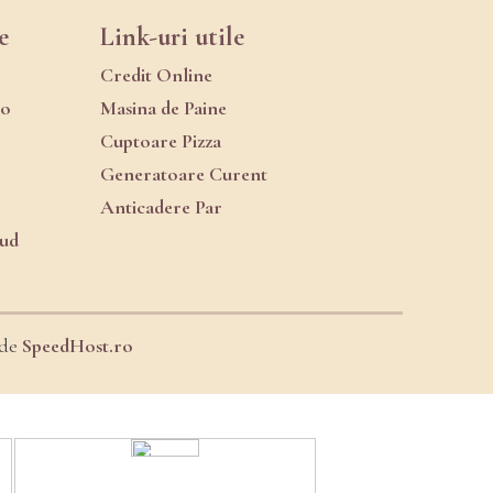
e
Link-uri utile
Credit Online
ro
Masina de Paine
Cuptoare Pizza
Generatoare Curent
Anticadere Par
oud
 de
SpeedHost.ro