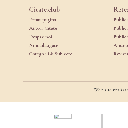
Citate.club
Rete
Prima pagina
Public
Autori Citate
Public
Despre noi
Public
Nou adaugate
Anuntu
Categorii & Subiecte
Revist
Web site realiza