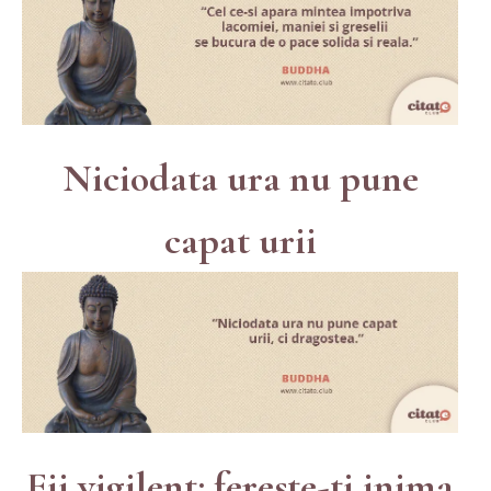
Niciodata ura nu pune
capat urii
Fii vigilent: fereste-ti inima