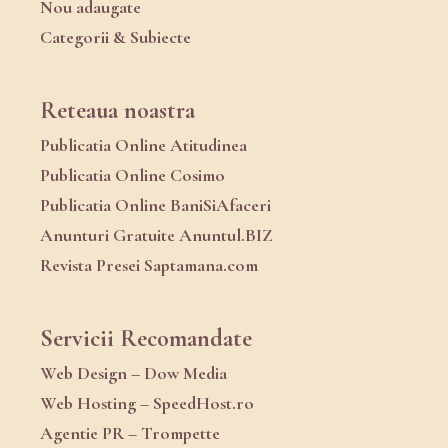
Nou adaugate
Categorii & Subiecte
Reteaua noastra
Publicatia Online Atitudinea
Publicatia Online Cosimo
Publicatia Online BaniSiAfaceri
Anunturi Gratuite Anuntul.BIZ
Revista Presei Saptamana.com
Servicii Recomandate
Web Design – Dow Media
Web Hosting – SpeedHost.ro
Agentie PR – Trompette