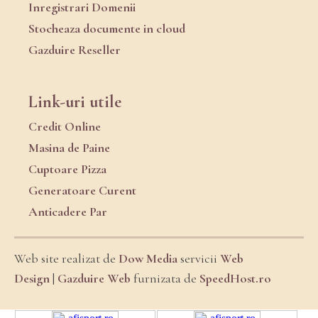
Inregistrari Domenii
Stocheaza documente in cloud
Gazduire Reseller
Link-uri utile
Credit Online
Masina de Paine
Cuptoare Pizza
Generatoare Curent
Anticadere Par
Web site realizat de
Dow Media
servicii
Web
Design
|
Gazduire Web
furnizata de
SpeedHost.ro