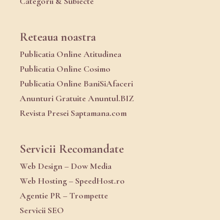
Categorii & Subiecte
Reteaua noastra
Publicatia Online Atitudinea
Publicatia Online Cosimo
Publicatia Online BaniSiAfaceri
Anunturi Gratuite Anuntul.BIZ
Revista Presei Saptamana.com
Servicii Recomandate
Web Design – Dow Media
Web Hosting – SpeedHost.ro
Agentie PR – Trompette
Servicii SEO