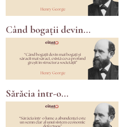
Când bogații devin...
Sărăcia într-o...