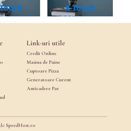
e
Link-uri utile
Credit Online
ro
Masina de Paine
Cuptoare Pizza
Generatoare Curent
Anticadere Par
oud
 de
SpeedHost.ro