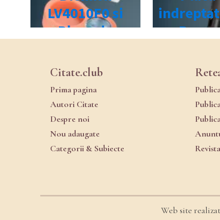
Citate.club
Rete
Prima pagina
Public
Autori Citate
Public
Despre noi
Public
Nou adaugate
Anuntu
Categorii & Subiecte
Revist
Web site realiza