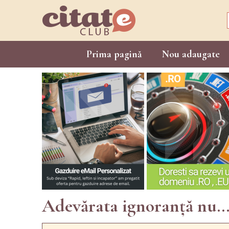
Prima pagină
Nou adaugate
Adevărata ignoranță nu..