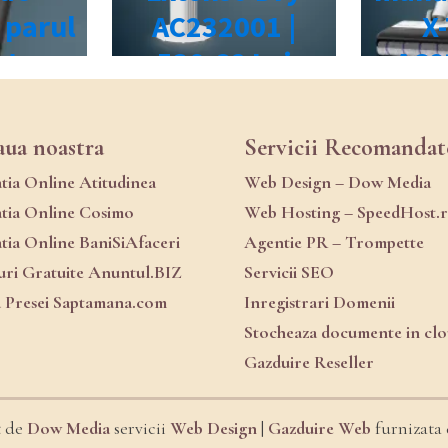
aua noastra
Servicii Recomandat
atia Online Atitudinea
Web Design – Dow Media
atia Online Cosimo
Web Hosting – SpeedHost.
atia Online BaniSiAfaceri
Agentie PR – Trompette
ri Gratuite Anuntul.BIZ
Servicii SEO
a Presei Saptamana.com
Inregistrari Domenii
Stocheaza documente in cl
Gazduire Reseller
t de
Dow Media
servicii
Web Design
|
Gazduire Web
furnizata