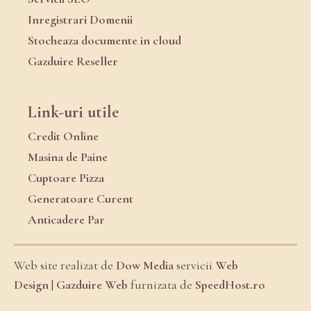
Inregistrari Domenii
Stocheaza documente in cloud
Gazduire Reseller
Link-uri utile
Credit Online
Masina de Paine
Cuptoare Pizza
Generatoare Curent
Anticadere Par
Web site realizat de
Dow Media
servicii
Web
Design
|
Gazduire Web
furnizata de
SpeedHost.ro