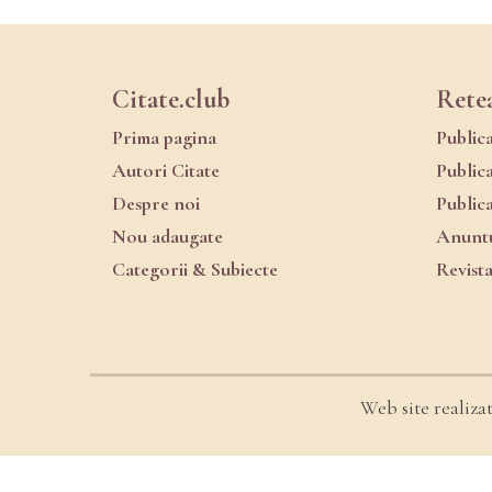
Citate.club
Rete
Prima pagina
Public
Autori Citate
Public
Despre noi
Public
Nou adaugate
Anuntu
Categorii & Subiecte
Revist
Web site realiza