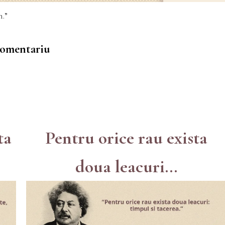
m.”
 comentariu
ta
Pentru orice rau exista
doua leacuri...