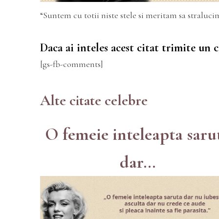
“Suntem cu totii niste stele si meritam sa straluci
Daca ai inteles acest citat trimite un
[gs-fb-comments]
Alte citate celebre
O femeie inteleapta saru
dar...