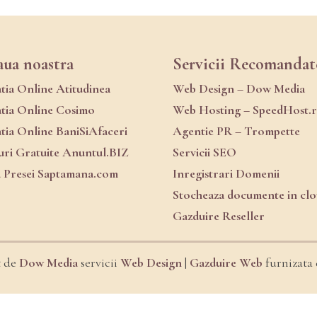
aua noastra
Servicii Recomandat
atia Online Atitudinea
Web Design – Dow Media
atia Online Cosimo
Web Hosting – SpeedHost.
atia Online BaniSiAfaceri
Agentie PR – Trompette
ri Gratuite Anuntul.BIZ
Servicii SEO
a Presei Saptamana.com
Inregistrari Domenii
Stocheaza documente in cl
Gazduire Reseller
t de
Dow Media
servicii
Web Design
|
Gazduire Web
furnizata