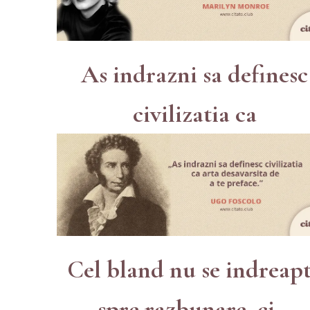
As indrazni sa definesc
civilizatia ca
Cel bland nu se indreap
spre razbunare, ci...