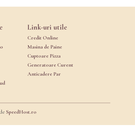
e
Link-uri utile
Credit Online
ro
Masina de Paine
Cuptoare Pizza
Generatoare Curent
Anticadere Par
oud
 de
SpeedHost.ro