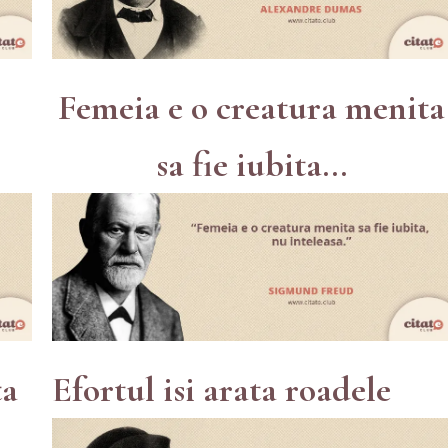
Femeia e o creatura menita
sa fie iubita...
ta
Efortul isi arata roadele