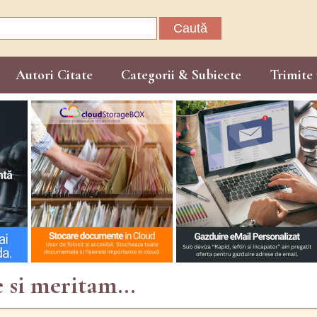
Caută
după:
Autori Citate
Categorii & Subiecte
Trimite 
e si meritam...