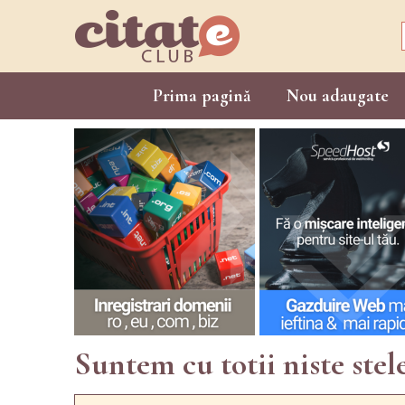
Prima pagină
Nou adaugate
Suntem cu totii niste stel