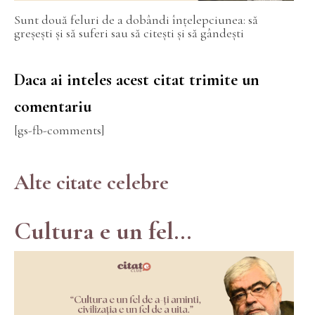
Sunt două feluri de a dobândi înțelepciunea: să
greșești și să suferi sau să citești și să gândești
Daca ai inteles acest citat trimite un
comentariu
[gs-fb-comments]
Alte citate celebre
Cultura e un fel...