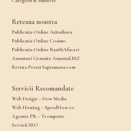
Categorii & Subiecte
Reteaua noastra
Publicatia Online Atitudinea
Publicatia Online Cosimo
Publicatia Online BaniSiAfaceri
Anunturi Gratuite Anuntul.BIZ
Revista Presei Saptamana.com
Servicii Recomandate
Web Design – Dow Media
Web Hosting – SpeedHost.ro
Agentie PR – Trompette
Servicii SEO