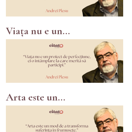
Viața nu e un...
Arta este un...