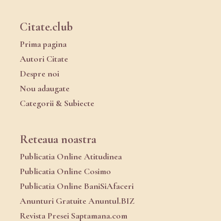
Citate.club
Prima pagina
Autori Citate
Despre noi
Nou adaugate
Categorii & Subiecte
Reteaua noastra
Publicatia Online Atitudinea
Publicatia Online Cosimo
Publicatia Online BaniSiAfaceri
Anunturi Gratuite Anuntul.BIZ
Revista Presei Saptamana.com