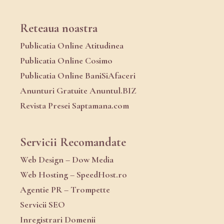
Reteaua noastra
Publicatia Online Atitudinea
Publicatia Online Cosimo
Publicatia Online BaniSiAfaceri
Anunturi Gratuite Anuntul.BIZ
Revista Presei Saptamana.com
Servicii Recomandate
Web Design – Dow Media
Web Hosting – SpeedHost.ro
Agentie PR – Trompette
Servicii SEO
Inregistrari Domenii