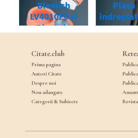
Citate.club
Rete
Prima pagina
Public
Autori Citate
Public
Despre noi
Public
Nou adaugate
Anuntu
Categorii & Subiecte
Revist