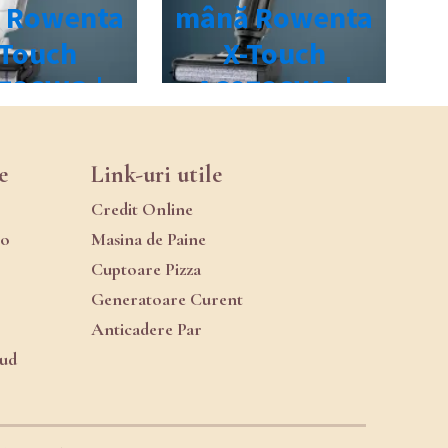
e
Link-uri utile
Credit Online
ro
Masina de Paine
Cuptoare Pizza
Generatoare Curent
Anticadere Par
oud