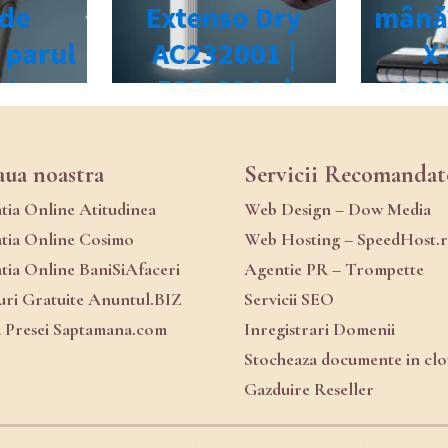
aua noastra
Servicii Recomandat
atia Online Atitudinea
Web Design – Dow Media
atia Online Cosimo
Web Hosting – SpeedHost.
atia Online BaniSiAfaceri
Agentie PR – Trompette
ri Gratuite Anuntul.BIZ
Servicii SEO
a Presei Saptamana.com
Inregistrari Domenii
Stocheaza documente in cl
Gazduire Reseller