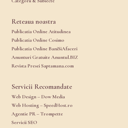
Categorii & Subiecte
Reteaua noastra
Publicatia Online Atitudinea
Publicatia Online Cosimo
Publicatia Online BaniSiAfaceri
Anunturi Gratuite Anuntul.BIZ
Revista Presei Saptamana.com
Servicii Recomandate
Web Design – Dow Media
Web Hosting – SpeedHost.ro
Agentie PR – Trompette
Servicii SEO