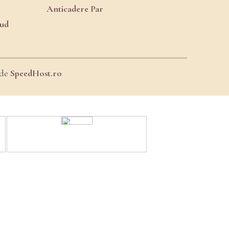
Anticadere Par
oud
 de
SpeedHost.ro