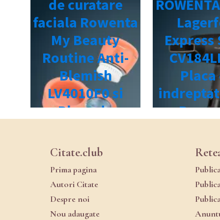
Citate.club
Rete
Prima pagina
Public
Autori Citate
Public
Despre noi
Public
Nou adaugate
Anuntu