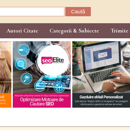
Caută
după:
Autori Citate
Categorii & Subiecte
Trimite 