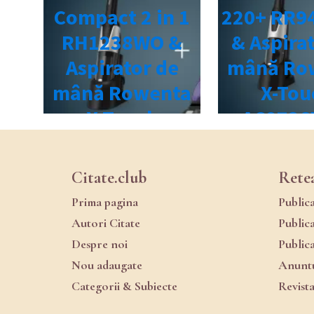
Citate.club
Rete
Prima pagina
Public
Autori Citate
Public
Despre noi
Public
Nou adaugate
Anuntu
Categorii & Subiecte
Revist