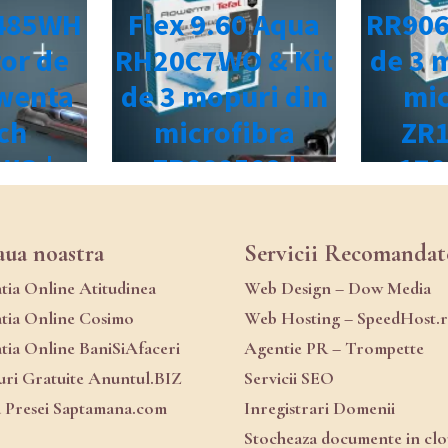
aua noastra
Servicii Recomandat
atia Online Atitudinea
Web Design – Dow Media
atia Online Cosimo
Web Hosting – SpeedHost.
atia Online BaniSiAfaceri
Agentie PR – Trompette
ri Gratuite Anuntul.BIZ
Servicii SEO
a Presei Saptamana.com
Inregistrari Domenii
Stocheaza documente in cl