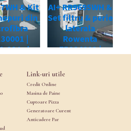
e
Link-uri utile
Credit Online
ro
Masina de Paine
Cuptoare Pizza
Generatoare Curent
Anticadere Par
oud