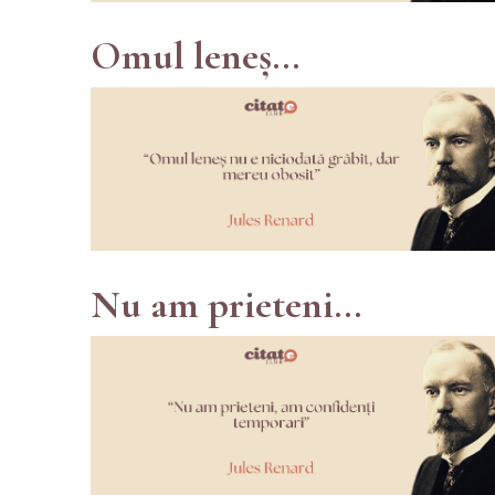
Omul leneș...
Nu am prieteni...