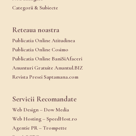
Categorii & Subiecte
Reteaua noastra
Publicatia Online Atitudinea
Publicatia Online Cosimo
Publicatia Online BaniSiAfaceri
Anunturi Gratuite Anuntul.BIZ
Revista Presei Saptamana.com
Servicii Recomandate
Web Design – Dow Media
Web Hosting – SpeedHost.ro
Agentie PR – Trompette