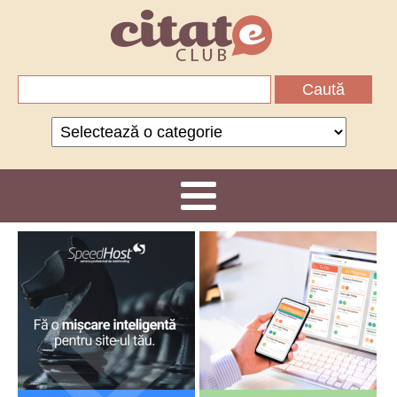
Caută
după:
Categorii