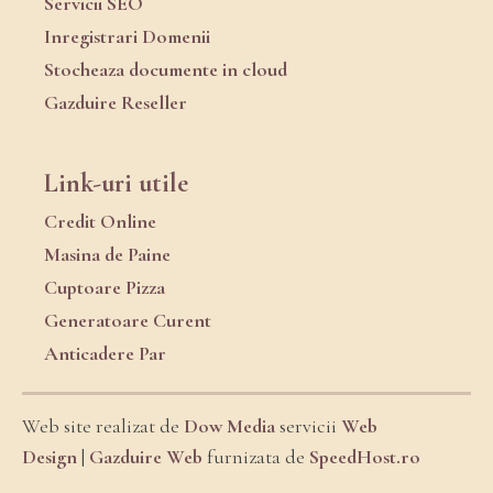
Servicii SEO
Inregistrari Domenii
Stocheaza documente in cloud
Gazduire Reseller
Link-uri utile
Credit Online
Masina de Paine
Cuptoare Pizza
Generatoare Curent
Anticadere Par
Web site realizat de
Dow Media
servicii
Web
Design
|
Gazduire Web
furnizata de
SpeedHost.ro