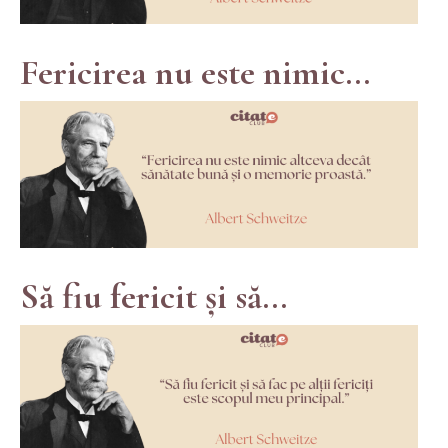
Fericirea nu este nimic...
Să fiu fericit și să...