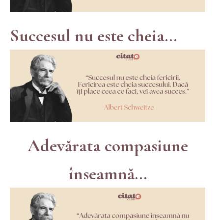
Succesul nu este cheia...
Adevărata compasiune
înseamnă...