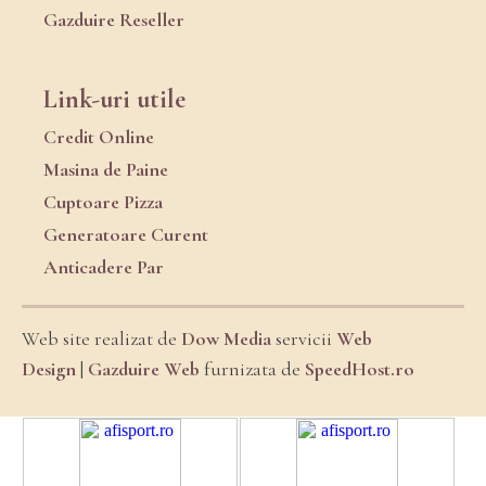
Gazduire Reseller
Link-uri utile
Credit Online
Masina de Paine
Cuptoare Pizza
Generatoare Curent
Anticadere Par
Web site realizat de
Dow Media
servicii
Web
Design
|
Gazduire Web
furnizata de
SpeedHost.ro