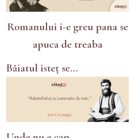
Romanului i-e greu pana se
apuca de treaba
Băiatul isteț se...
Unde nu e cap...