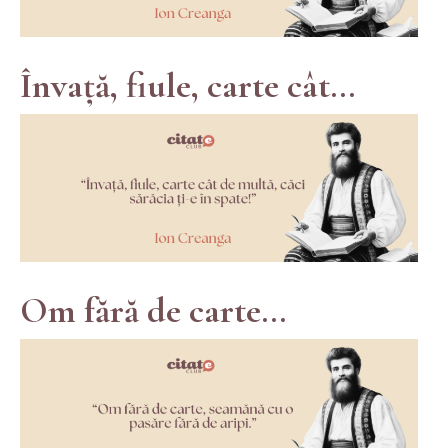
Învață, fiule, carte cât...
Om fără de carte...