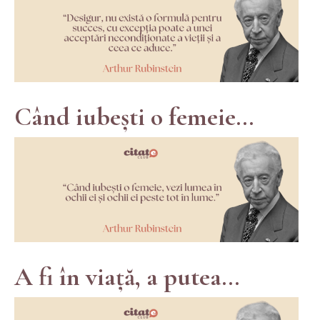
Când iubești o femeie...
A fi în viață, a putea...