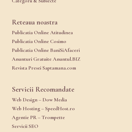
Categorii & Subiecte
Reteaua noastra
Publicatia Online Atitudinea
Publicatia Online Cosimo
Publicatia Online BaniSiAfaceri
Anunturi Gratuite Anuntul.BIZ
Revista Presei Saptamana.com
Servicii Recomandate
Web Design – Dow Media
Web Hosting – SpeedHost.ro
Agentie PR – Trompette
Servicii SEO