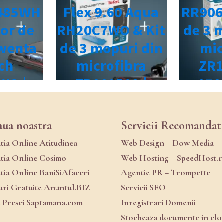
aua noastra
Servicii Recomandat
atia Online Atitudinea
Web Design – Dow Media
atia Online Cosimo
Web Hosting – SpeedHost.
atia Online BaniSiAfaceri
Agentie PR – Trompette
ri Gratuite Anuntul.BIZ
Servicii SEO
a Presei Saptamana.com
Inregistrari Domenii
Stocheaza documente in cl