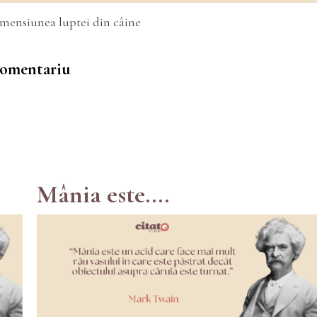
imensiunea luptei din câine
 comentariu
Mânia este....