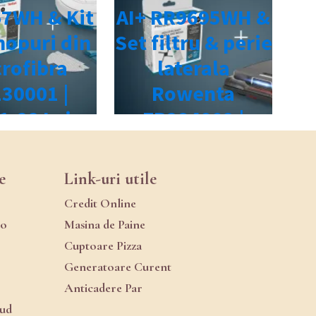
e
Link-uri utile
Credit Online
ro
Masina de Paine
Cuptoare Pizza
Generatoare Curent
Anticadere Par
oud