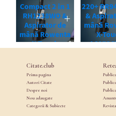
Citate.club
Rete
Prima pagina
Public
Autori Citate
Public
Despre noi
Public
Nou adaugate
Anuntu
Categorii & Subiecte
Revist