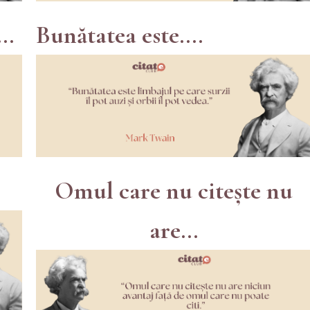
..
Bunătatea este....
Omul care nu citește nu
are...