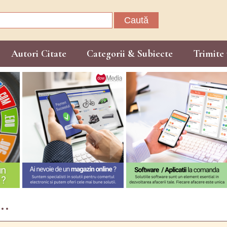
Caută
după:
Autori Citate
Categorii & Subiecte
Trimite 
..