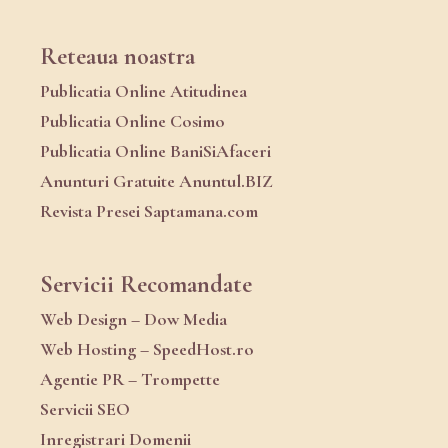
Reteaua noastra
Publicatia Online Atitudinea
Publicatia Online Cosimo
Publicatia Online BaniSiAfaceri
Anunturi Gratuite Anuntul.BIZ
Revista Presei Saptamana.com
Servicii Recomandate
Web Design – Dow Media
Web Hosting – SpeedHost.ro
Agentie PR – Trompette
Servicii SEO
Inregistrari Domenii