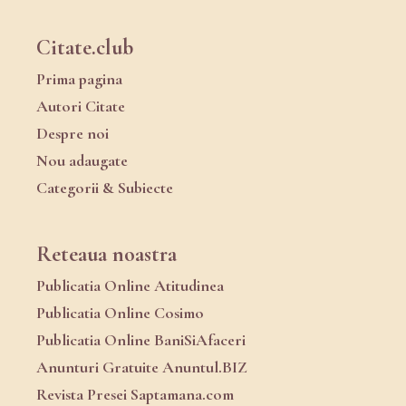
Citate.club
Prima pagina
Autori Citate
Despre noi
Nou adaugate
Categorii & Subiecte
Reteaua noastra
Publicatia Online Atitudinea
Publicatia Online Cosimo
Publicatia Online BaniSiAfaceri
Anunturi Gratuite Anuntul.BIZ
Revista Presei Saptamana.com