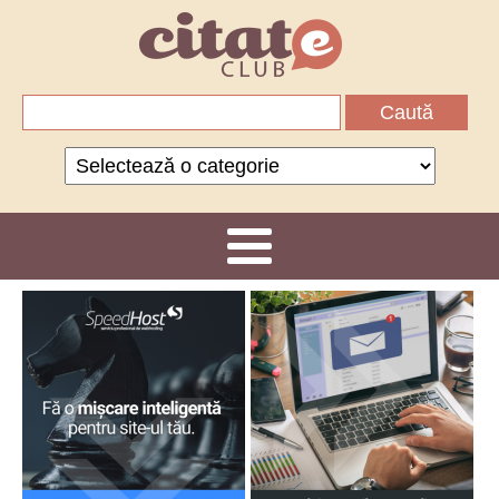
Caută
după:
Categorii