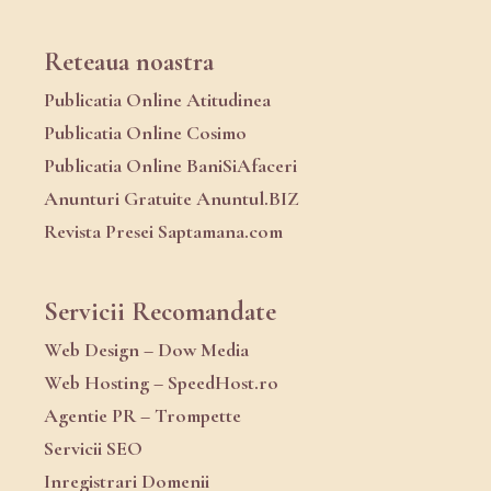
Reteaua noastra
Publicatia Online Atitudinea
Publicatia Online Cosimo
Publicatia Online BaniSiAfaceri
Anunturi Gratuite Anuntul.BIZ
Revista Presei Saptamana.com
Servicii Recomandate
Web Design – Dow Media
Web Hosting – SpeedHost.ro
Agentie PR – Trompette
Servicii SEO
Inregistrari Domenii