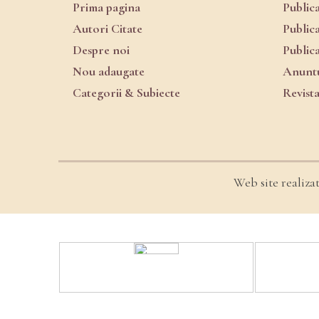
Prima pagina
Public
Autori Citate
Public
Despre noi
Public
Nou adaugate
Anuntu
Categorii & Subiecte
Revist
Web site realiza