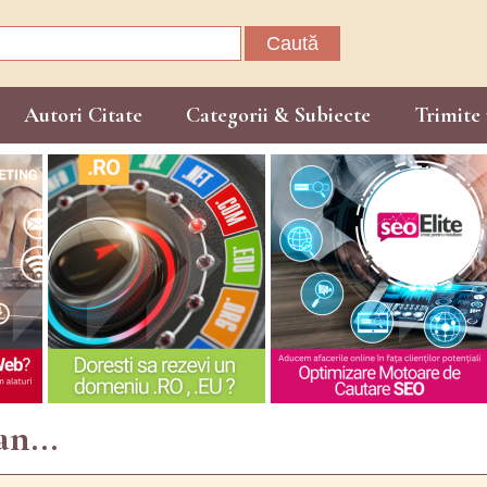
Caută
după:
Autori Citate
Categorii & Subiecte
Trimite 
n...