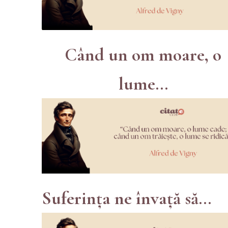
Când un om moare, o
lume...
Suferința ne învață să...