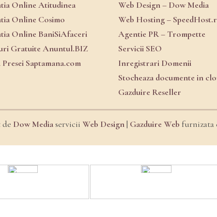
atia Online Atitudinea
Web Design – Dow Media
atia Online Cosimo
Web Hosting – SpeedHost.
atia Online BaniSiAfaceri
Agentie PR – Trompette
ri Gratuite Anuntul.BIZ
Servicii SEO
a Presei Saptamana.com
Inregistrari Domenii
Stocheaza documente in cl
Gazduire Reseller
t de
Dow Media
servicii
Web Design
|
Gazduire Web
furnizata