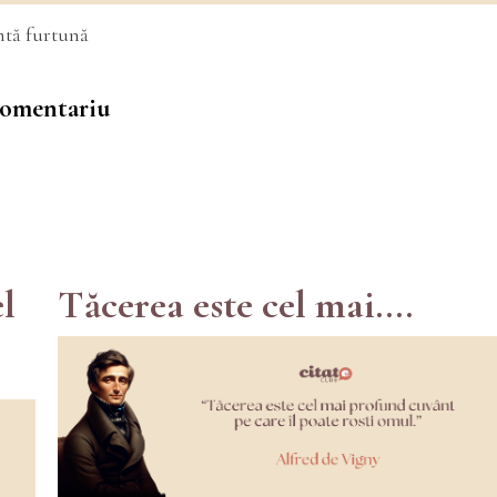
ntă furtună
 comentariu
el
Tăcerea este cel mai....