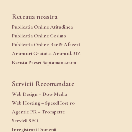
Reteaua noastra
Publicatia Online Atitudinea
Publicatia Online Cosimo
Publicatia Online BaniSiAfaceri
Anunturi Gratuite Anuntul.BIZ
Revista Presei Saptamana.com
Servicii Recomandate
Web Design – Dow Media
Web Hosting – SpeedHost.ro
Agentie PR – Trompette
Servicii SEO
Inregistrari Domenii