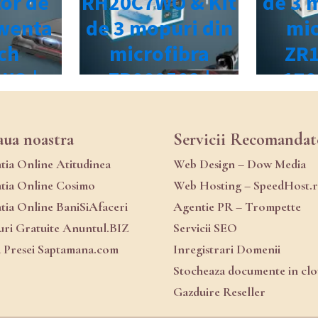
aua noastra
Servicii Recomandat
atia Online Atitudinea
Web Design – Dow Media
atia Online Cosimo
Web Hosting – SpeedHost.
atia Online BaniSiAfaceri
Agentie PR – Trompette
ri Gratuite Anuntul.BIZ
Servicii SEO
a Presei Saptamana.com
Inregistrari Domenii
Stocheaza documente in cl
Gazduire Reseller