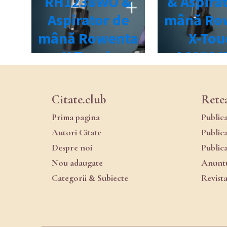
Citate.club
Rete
Prima pagina
Public
Autori Citate
Public
Despre noi
Public
Nou adaugate
Anuntu
Categorii & Subiecte
Revist