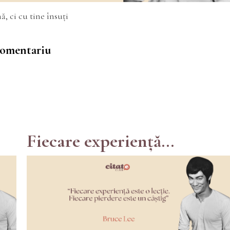
, ci cu tine însuți
 comentariu
Fiecare experiență...