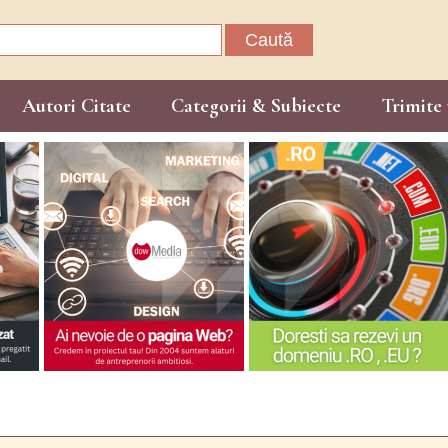
Caută
după:
Autori Citate
Categorii & Subiecte
Trimite 