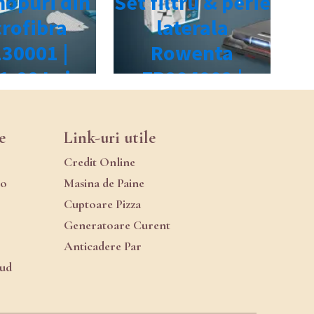
e
Link-uri utile
Credit Online
ro
Masina de Paine
Cuptoare Pizza
Generatoare Curent
Anticadere Par
oud