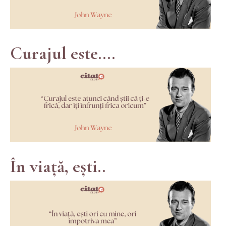
Curajul este....
În viață, ești..