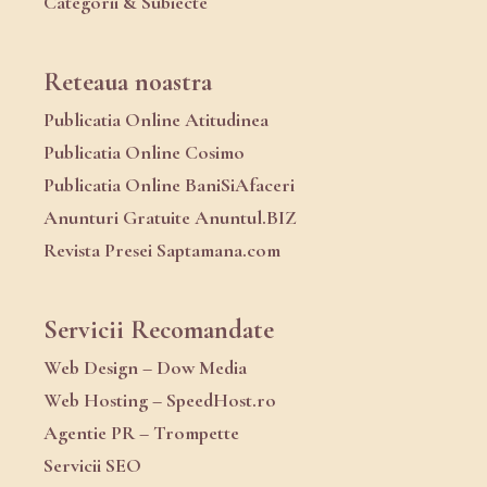
Categorii & Subiecte
Reteaua noastra
Publicatia Online Atitudinea
Publicatia Online Cosimo
Publicatia Online BaniSiAfaceri
Anunturi Gratuite Anuntul.BIZ
Revista Presei Saptamana.com
Servicii Recomandate
Web Design – Dow Media
Web Hosting – SpeedHost.ro
Agentie PR – Trompette
Servicii SEO