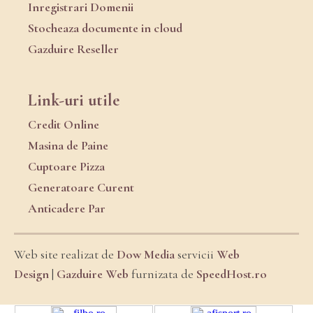
Inregistrari Domenii
Stocheaza documente in cloud
Gazduire Reseller
Link-uri utile
Credit Online
Masina de Paine
Cuptoare Pizza
Generatoare Curent
Anticadere Par
Web site realizat de
Dow Media
servicii
Web
Design
|
Gazduire Web
furnizata de
SpeedHost.ro