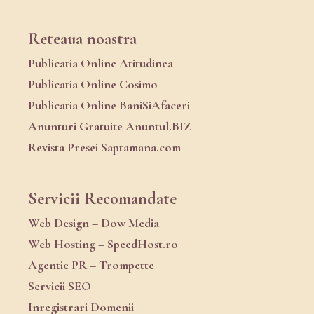
Reteaua noastra
Publicatia Online Atitudinea
Publicatia Online Cosimo
Publicatia Online BaniSiAfaceri
Anunturi Gratuite Anuntul.BIZ
Revista Presei Saptamana.com
Servicii Recomandate
Web Design – Dow Media
Web Hosting – SpeedHost.ro
Agentie PR – Trompette
Servicii SEO
Inregistrari Domenii