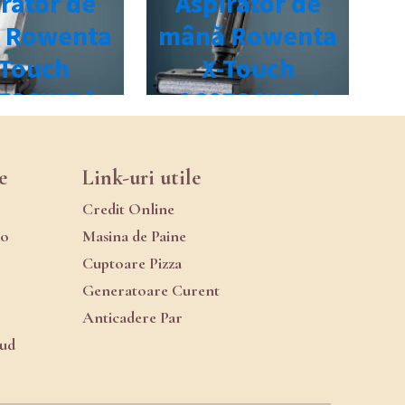
e
Link-uri utile
Credit Online
ro
Masina de Paine
Cuptoare Pizza
Generatoare Curent
Anticadere Par
oud