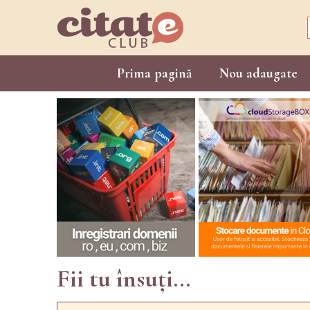
Prima pagină
Nou adaugate
Fii tu însuți...