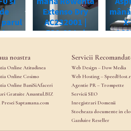
aua noastra
Servicii Recomandat
atia Online Atitudinea
Web Design – Dow Media
atia Online Cosimo
Web Hosting – SpeedHost.
atia Online BaniSiAfaceri
Agentie PR – Trompette
ri Gratuite Anuntul.BIZ
Servicii SEO
a Presei Saptamana.com
Inregistrari Domenii
Stocheaza documente in cl
Gazduire Reseller