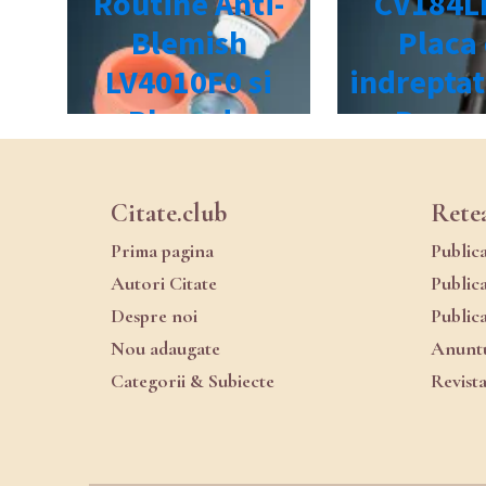
Citate.club
Rete
Prima pagina
Public
Autori Citate
Public
Despre noi
Public
Nou adaugate
Anuntu
Categorii & Subiecte
Revist