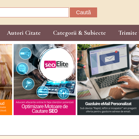
Caută
după:
Autori Citate
Categorii & Subiecte
Trimite 