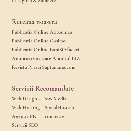
Categorii & Subiecte
Reteaua noastra
Publicatia Online Atitudinea
Publicatia Online Cosimo
Publicatia Online BaniSiAfaceri
Anunturi Gratuite Anuntul.BIZ
Revista Presei Saptamana.com
Servicii Recomandate
Web Design – Dow Media
Web Hosting – SpeedHost.ro
Agentie PR – Trompette
Servicii SEO