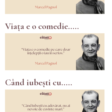
Viața e o comedie.....
Când iubești cu.....