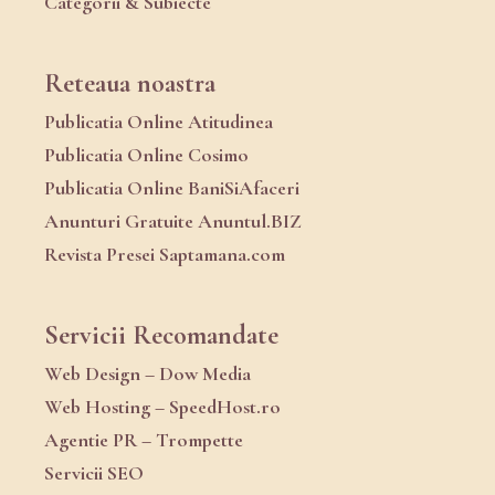
Categorii & Subiecte
Reteaua noastra
Publicatia Online Atitudinea
Publicatia Online Cosimo
Publicatia Online BaniSiAfaceri
Anunturi Gratuite Anuntul.BIZ
Revista Presei Saptamana.com
Servicii Recomandate
Web Design – Dow Media
Web Hosting – SpeedHost.ro
Agentie PR – Trompette
Servicii SEO