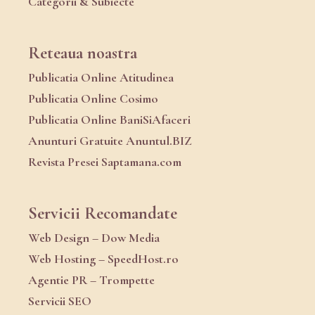
Categorii & Subiecte
Reteaua noastra
Publicatia Online Atitudinea
Publicatia Online Cosimo
Publicatia Online BaniSiAfaceri
Anunturi Gratuite Anuntul.BIZ
Revista Presei Saptamana.com
Servicii Recomandate
Web Design – Dow Media
Web Hosting – SpeedHost.ro
Agentie PR – Trompette
Servicii SEO