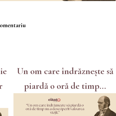
 comentariu
ie
Un om care îndrăznește să
r
piardă o oră de timp...