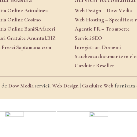
atia Online Atitudinea
Web Design – Dow Media
atia Online Cosimo
Web Hosting – SpeedHost.
atia Online BaniSiAfaceri
Agentie PR – Trompette
ri Gratuite Anuntul.BIZ
Servicii SEO
a Presei Saptamana.com
Inregistrari Domenii
Stocheaza documente in cl
Gazduire Reseller
t de
Dow Media
servicii
Web Design
|
Gazduire Web
furnizata