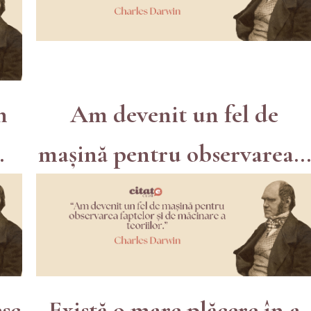
n
Am devenit un fel de
.
mașină pentru observarea...
esc
Există o mare plăcere în a