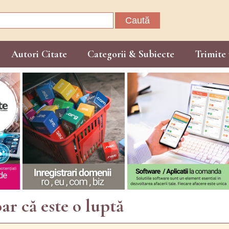
Caută
după:
Autori Citate
Categorii & Subiecte
Trimite 
ar că este o luptă