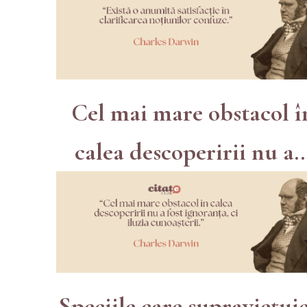
Cel mai mare obstacol î
calea descoperirii nu a..
Speciile care supraviețui