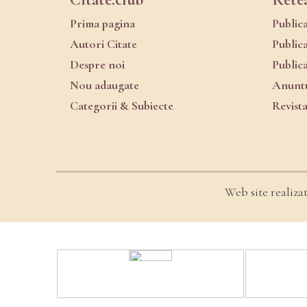
Prima pagina
Public
Autori Citate
Public
Despre noi
Public
Nou adaugate
Anuntu
Categorii & Subiecte
Revist
Web site realiza