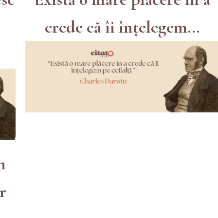
crede că îi înțelegem...
n
r