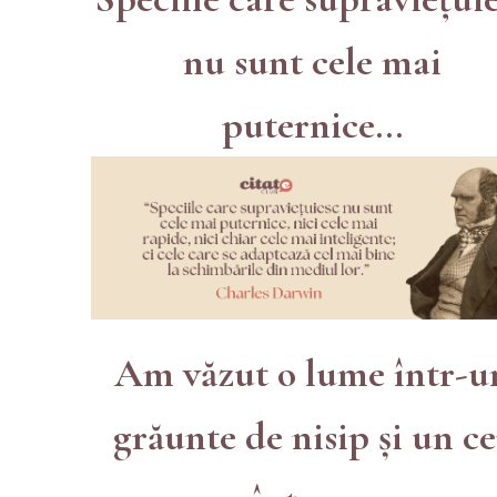
nu sunt cele mai
puternice...
Am văzut o lume într-u
grăunte de nisip și un ce