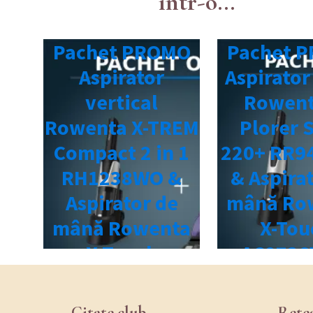
într-o...
Citate.club
Rete