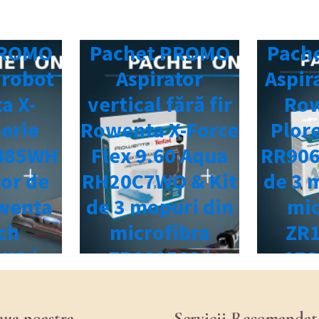
aua noastra
Servicii Recomandat