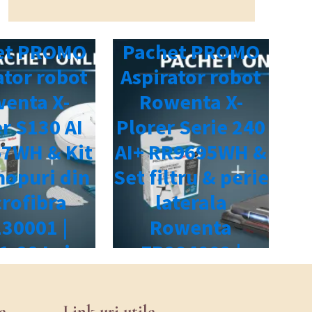
e
Link-uri utile