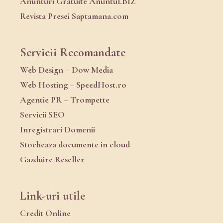
Anunturi Gratuite Anuntul.BIZ
Revista Presei Saptamana.com
Servicii Recomandate
Web Design – Dow Media
Web Hosting – SpeedHost.ro
Agentie PR – Trompette
Servicii SEO
Inregistrari Domenii
Stocheaza documente in cloud
Gazduire Reseller
Link-uri utile
Credit Online