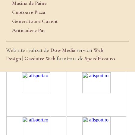
Masina de Paine
Cuptoare Pizza
Generatoare Curent
Anticadere Par
Web site realizat de
Dow Media
servicii
Web
Design
|
Gazduire Web
furnizata de
SpeedHost.ro