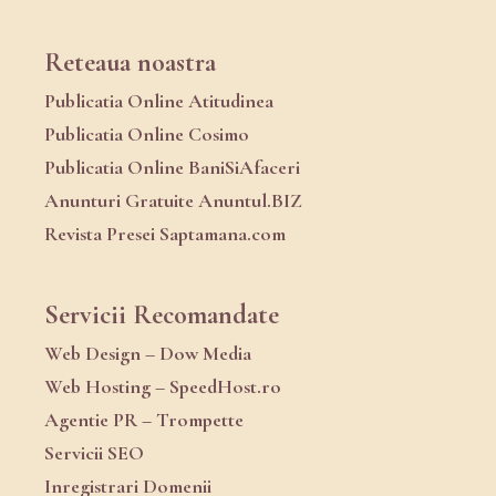
Reteaua noastra
Publicatia Online Atitudinea
Publicatia Online Cosimo
Publicatia Online BaniSiAfaceri
Anunturi Gratuite Anuntul.BIZ
Revista Presei Saptamana.com
Servicii Recomandate
Web Design – Dow Media
Web Hosting – SpeedHost.ro
Agentie PR – Trompette
Servicii SEO
Inregistrari Domenii