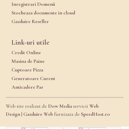
Inregistrari Domenii
Stocheaza documente in cloud
Gazduire Reseller
Link-uri utile
Credit Online
Masina de Paine
Cuptoare Pizza
Generatoare Curent
Anticadere Par
Web site realizat de
Dow Media
servicii
Web
Design
|
Gazduire Web
furnizata de
SpeedHost.ro