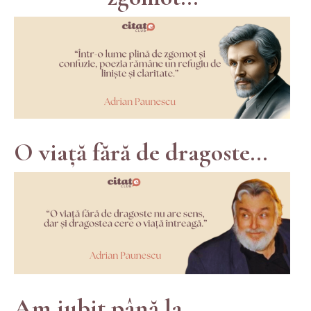
O viață fără de dragoste...
Am iubit până la...