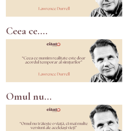
Ceea ce....
Omul nu...