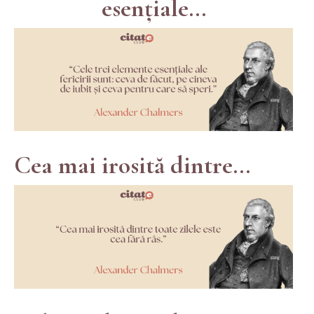
esențiale...
Cea mai irosită dintre...